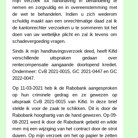
mijn verzoek tot handhaving in behandeling te
nemen en zorgvuldig en in overeenstemming met
de wet te behandelen. Indien u zich wederom
schuldig maakt aan een onrechtmatige daad zal ik
de kantonrechter verzoeken u te sommeren tot het
doen van uw wettelijke plicht en zal ik tevens om
schadevergoeding vragen.
Sinds ik mijn handhavingsverzoek deed, heeft Kifid
verschillende uitspraken gedaan over
rentecompensatie aangaande doorlopend krediet.
Ondermeer: CvB 2021-0015, GC 2021-0447 en GC
2022-0047.
Op 11-03-2021 heb ik de Rabobank aangesproken
op hun criminele gedrag en ze gewezen op
uitspraak CvB 2021-0015 van Kifid. In deze brief
stelde ik voor de zaak te schikken. Dit is door de
Rabobank hooghartig van de hand gewezen. Op 09-
08-2021 werd ik door de Rabobank gebeld en wilde
men mij een wijziging van het contract door de strot
duwen. Op mijn verzoek om het op papier te zetten