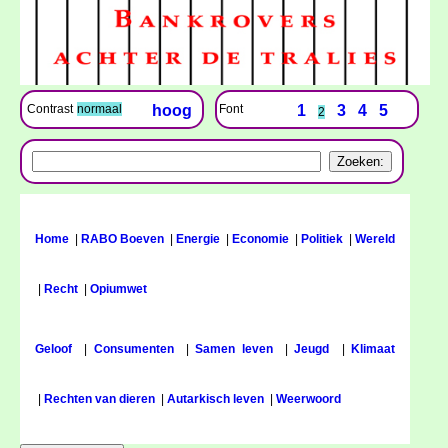
Font
1
3
4
5
Contrast
normaal
hoog
2
Home
|
RABO Boeven
|
Energie
|
Economie
|
Politiek
|
Wereld
|
Recht
|
Opiumwet
Geloof
|
Consumenten
|
Samen leven
|
Jeugd
|
Klimaat
|
Rechten van dieren
|
Autarkisch leven
|
Weerwoord