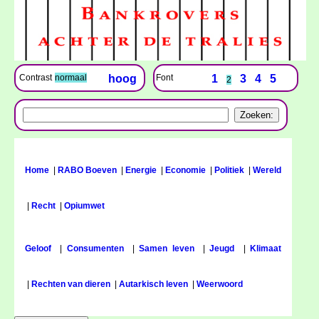
Font
1
3
4
5
Contrast
normaal
hoog
2
Home
|
RABO Boeven
|
Energie
|
Economie
|
Politiek
|
Wereld
|
Recht
|
Opiumwet
Geloof
|
Consumenten
|
Samen leven
|
Jeugd
|
Klimaat
|
Rechten van dieren
|
Autarkisch leven
|
Weerwoord