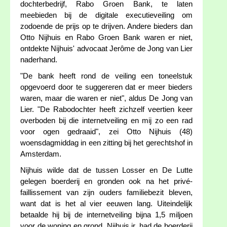
dochterbedrijf, Rabo Groen Bank, te laten
meebieden bij de digitale executieveiling om
zodoende de prijs op te drijven. Andere bieders dan
Otto Nijhuis en Rabo Groen Bank waren er niet,
ontdekte Nijhuis' advocaat Jerôme de Jong van Lier
naderhand.
"De bank heeft rond de veiling een toneelstuk
opgevoerd door te suggereren dat er meer bieders
waren, maar die waren er niet", aldus De Jong van
Lier. "De Rabodochter heeft zichzelf veertien keer
overboden bij die internetveiling en mij zo een rad
voor ogen gedraaid", zei Otto Nijhuis (48)
woensdagmiddag in een zitting bij het gerechtshof in
Amsterdam.
Nijhuis wilde dat de tussen Losser en De Lutte
gelegen boerderij en gronden ook na het privé-
faillissement van zijn ouders familiebezit bleven,
want dat is het al vier eeuwen lang. Uiteindelijk
betaalde hij bij de internetveiling bijna 1,5 miljoen
voor de woning en grond. Nijhuis jr. had de boerderij