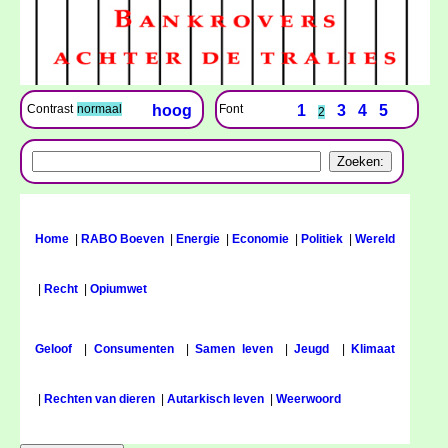
Font
1
3
4
5
Contrast
normaal
hoog
2
Home
|
RABO Boeven
|
Energie
|
Economie
|
Politiek
|
Wereld
|
Recht
|
Opiumwet
Geloof
|
Consumenten
|
Samen leven
|
Jeugd
|
Klimaat
|
Rechten van dieren
|
Autarkisch leven
|
Weerwoord