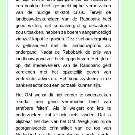
een hoofdrol heeft gespeeld bij het veroorzaken
van de huidige stikstof crisis. Terwijl de
landbouwdeskundigen van de Rabobank heel
goed wisten, dat schaalvergroting desastreus
zou uitpakken, hebben ze boeren aangemoedigd
zichzelf kapot te groeien. Deze schaalvergroting
is gefinancierd met de landbouwgrond als
onderpand. Nadat de Rabobank de prijs van
landbouwgrond zelf heeft opgedreven. Het lijkt er
op, dat medewerkers van de Rabobank geld
verdienen met het opzettelijk geven van
verkeerde adviezen. Het bonussysteem in de
bankensector zou een oorzaak kunnen zijn.
Het OM wenst dit niet verder te onderzoeken
"omdat men geen vermoeden heeft van
strafbare feiten". Als je weigert om iets te
onderzoeken, zul je ook niets vinden. Dat is
blijkbaar het doel van het OM. Wegkijken bij de
georganiseerde criminaliteit van de top van
Nederland en de samenleving steeds verder