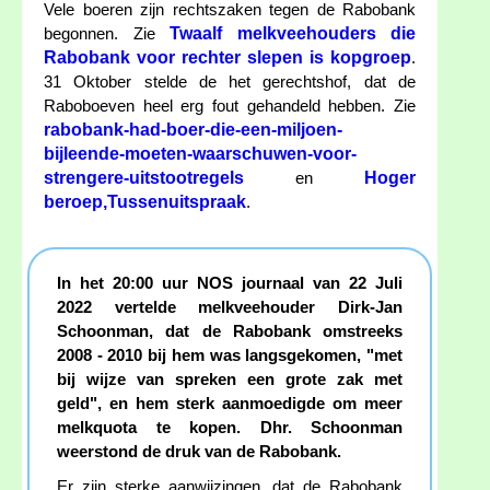
Vele boeren zijn rechtszaken tegen de Rabobank
Twaalf melkveehouders die
begonnen. Zie
Rabobank voor rechter slepen is kopgroep
.
31 Oktober stelde de het gerechtshof, dat de
Raboboeven heel erg fout gehandeld hebben. Zie
rabobank-had-boer-die-een-miljoen-
bijleende-moeten-waarschuwen-voor-
strengere-uitstootregels
Hoger
en
beroep,Tussenuitspraak
.
In het 20:00 uur NOS journaal van 22 Juli
2022 vertelde melkveehouder Dirk-Jan
Schoonman, dat de Rabobank omstreeks
2008 - 2010 bij hem was langsgekomen, "met
bij wijze van spreken een grote zak met
geld", en hem sterk aanmoedigde om meer
melkquota te kopen. Dhr. Schoonman
weerstond de druk van de Rabobank.
Er zijn sterke aanwijzingen, dat de Rabobank