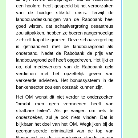
een hoofdrol heeft gespeeld bij het veroorzaken
van de huidige stikstof crisis. Terwijl de
landbouwdeskundigen van de Rabobank heel
goed wisten, dat schaalvergroting desastreus
zou uitpakken, hebben ze boeren aangemoedigd
zichzelf kapot te groeien. Deze schaalvergroting
is gefinancierd met de landbouwgrond als
onderpand. Nadat de Rabobank de prijs van
landbouwgrond zelf heeft opgedreven. Het lijkt er
op, dat medewerkers van de Rabobank geld
verdienen met het opzettelijk geven van
verkeerde adviezen. Het bonussysteem in de
bankensector zou een oorzaak kunnen zijn.
Het OM wenst dit niet verder te onderzoeken
"omdat men geen vermoeden heeft van
strafbare feiten". Als je weigert om iets te
onderzoeken, zul je ook niets vinden. Dat is
blijkbaar het doel van het OM. Wegkijken bij de
georganiseerde criminaliteit van de top van
Nederland en de samenleving steeds verder