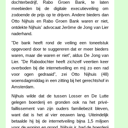
dochterbedrijf, Rabo Groen Bank, te laten
meebieden bij de digitale executieveiling om
zodoende de prijs op te drijven. Andere bieders dan
Otto Nijhuis en Rabo Groen Bank waren er niet,
ontdekte Nijhuis' advocaat Jerôme de Jong van Lier
naderhand.
"De bank heeft rond de veiling een toneelstuk
opgevoerd door te suggereren dat er meer bieders
waren, maar die waren er niet", aldus De Jong van
Lier. "De Rabodochter heeft zichzelf veertien keer
overboden bij die internetveiling en mij zo een rad
voor ogen gedraaid", zei Otto Nijhuis (48)
woensdagmiddag in een zitting bij het gerechtshof in
Amsterdam.
Nijhuis wilde dat de tussen Losser en De Lutte
gelegen boerderij en gronden ook na het privé-
faillissement van zijn ouders familiebezit bleven,
want dat is het al vier eeuwen lang. Uiteindelijk
betaalde hij bij de internetveiling bijna 1,5 miljoen
voor de woning en grond. Nijhuis jr. had de boerderij