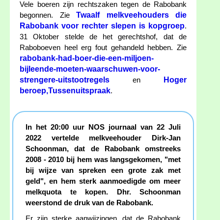
Vele boeren zijn rechtszaken tegen de Rabobank
Twaalf melkveehouders die
begonnen. Zie
Rabobank voor rechter slepen is kopgroep
.
31 Oktober stelde de het gerechtshof, dat de
Raboboeven heel erg fout gehandeld hebben. Zie
rabobank-had-boer-die-een-miljoen-
bijleende-moeten-waarschuwen-voor-
strengere-uitstootregels
Hoger
en
beroep,Tussenuitspraak
.
In het 20:00 uur NOS journaal van 22 Juli
2022 vertelde melkveehouder Dirk-Jan
Schoonman, dat de Rabobank omstreeks
2008 - 2010 bij hem was langsgekomen, "met
bij wijze van spreken een grote zak met
geld", en hem sterk aanmoedigde om meer
melkquota te kopen. Dhr. Schoonman
weerstond de druk van de Rabobank.
Er zijn sterke aanwijzingen, dat de Rabobank