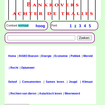
Font
1
3
4
5
Contrast
normaal
hoog
2
Home
|
RABO Boeven
|
Energie
|
Economie
|
Politiek
|
Wereld
|
Recht
|
Opiumwet
Geloof
|
Consumenten
|
Samen leven
|
Jeugd
|
Klimaat
|
Rechten van dieren
|
Autarkisch leven
|
Weerwoord