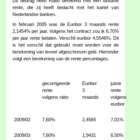
Dit bedrag heeft Rabo berekend met een fantasie
rente, die zij heeft bedacht met het kartel van
Nederlandse banken.
In februari 2005 was de Euribor 3 maands rente
2,1454% per jaar. Volgens het contract zou ik 6,70%
per jaar rente betalen. Verschil euribor 4,5546%. Dit
is het verschil dat gebruikt moet worden voor de
berekening van teveel afgeschreven geld. Hieronder
volgt een berekening van de rente percentages.
gecorrigeerde
Euribor
juiste
rente
3
rente
volgens rabo
maands
volgens
euribor
2009/02
7,60%
2,4565
7,01%
2009/03
7,60%
1,9431
6,50%