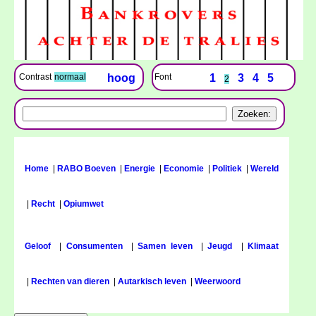
Font
1
3
4
5
Contrast
normaal
hoog
2
Home
|
RABO Boeven
|
Energie
|
Economie
|
Politiek
|
Wereld
|
Recht
|
Opiumwet
Geloof
|
Consumenten
|
Samen leven
|
Jeugd
|
Klimaat
|
Rechten van dieren
|
Autarkisch leven
|
Weerwoord