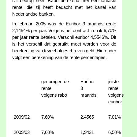
Dit bedrag heeft Rabo berekend met een fantasie
rente, die zij heeft bedacht met het kartel van
Nederlandse banken.
In februari 2005 was de Euribor 3 maands rente
2,1454% per jaar. Volgens het contract zou ik 6,70%
per jaar rente betalen. Verschil euribor 4,5546%. Dit
is het verschil dat gebruikt moet worden voor de
berekening van teveel afgeschreven geld. Hieronder
volgt een berekening van de rente percentages.
gecorrigeerde
Euribor
juiste
rente
3
rente
volgens rabo
maands
volgens
euribor
2009/02
7,60%
2,4565
7,01%
2009/03
7,60%
1,9431
6,50%