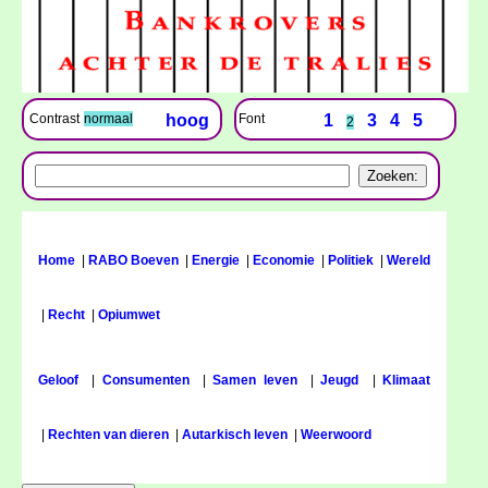
Font
1
3
4
5
Contrast
normaal
hoog
2
Home
|
RABO Boeven
|
Energie
|
Economie
|
Politiek
|
Wereld
|
Recht
|
Opiumwet
Geloof
|
Consumenten
|
Samen leven
|
Jeugd
|
Klimaat
|
Rechten van dieren
|
Autarkisch leven
|
Weerwoord