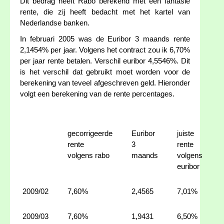
Dit bedrag heeft Rabo berekend met een fantasie
rente, die zij heeft bedacht met het kartel van
Nederlandse banken.
In februari 2005 was de Euribor 3 maands rente
2,1454% per jaar. Volgens het contract zou ik 6,70%
per jaar rente betalen. Verschil euribor 4,5546%. Dit
is het verschil dat gebruikt moet worden voor de
berekening van teveel afgeschreven geld. Hieronder
volgt een berekening van de rente percentages.
gecorrigeerde
Euribor
juiste
rente
3
rente
volgens rabo
maands
volgens
euribor
2009/02
7,60%
2,4565
7,01%
2009/03
7,60%
1,9431
6,50%