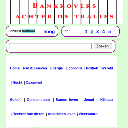
Font
1
3
4
5
Contrast
normaal
hoog
2
Home
|
RABO Boeven
|
Energie
|
Economie
|
Politiek
|
Wereld
|
Recht
|
Opiumwet
Geloof
|
Consumenten
|
Samen leven
|
Jeugd
|
Klimaat
|
Rechten van dieren
|
Autarkisch leven
|
Weerwoord