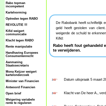
Rabo topman
incompetent
Kartelvorming
Optreden tegen RABO
De Rabobank heeft schriftelijk 
REVOLUTIE !!!
geld heeft gestolen van clien
Kifid weigert
weigerde de schuld te erkennen
communicatie
Kifid:
Klacht tegen RABO
Rabo heeft fout gehandeld e
Rente manipulatie
te verwijderen.
Handhaving Europees
Consumentenrecht
Aanmaning
Staatssecretaris
Mona Keijzer weigert
kartelonderzoek
Datum uitspraak 5 maart 2
Minister van Financien
Antwoord Financien
Klacht van De heer A., ve
Open brief
Weigering variabele
rente te reguleren