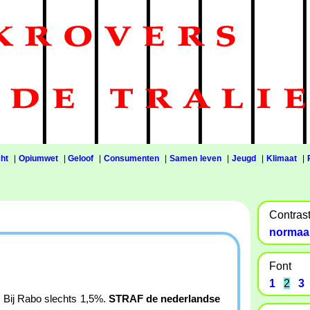
ht
|
Opiumwet
|
Geloof
|
Consumenten
|
Samen leven
|
Jeugd
|
Klimaat
|
Contras
normaa
Font
1
2
3
e. Bij Rabo slechts 1,5%.
STRAF de nederlandse