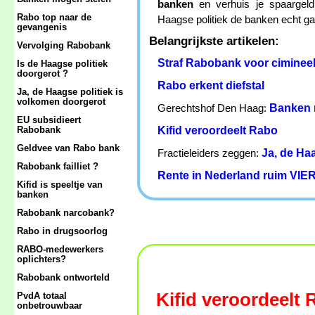
banken
en verhuis je spaargeld
Rabo top naar de
Haagse politiek de banken echt gaa
gevangenis
Belangrijkste artikelen:
Vervolging Rabobank
Straf Rabobank voor cimineel
Is de Haagse politiek
doorgerot ?
Rabo erkent diefstal
Ja, de Haagse politiek is
volkomen doorgerot
Banken 
Gerechtshof Den Haag:
EU subsidieert
Kifid veroordeelt Rabo
Rabobank
Geldvee van Rabo bank
Ja, de Ha
Fractieleiders zeggen:
Rabobank failliet ?
Rente in Nederland ruim VIER
Kifid is speeltje van
banken
Rabobank narcobank?
Rabo in drugsoorlog
RABO-medewerkers
oplichters?
Rabobank ontworteld
Kifid veroordeelt
PvdA totaal
onbetrouwbaar