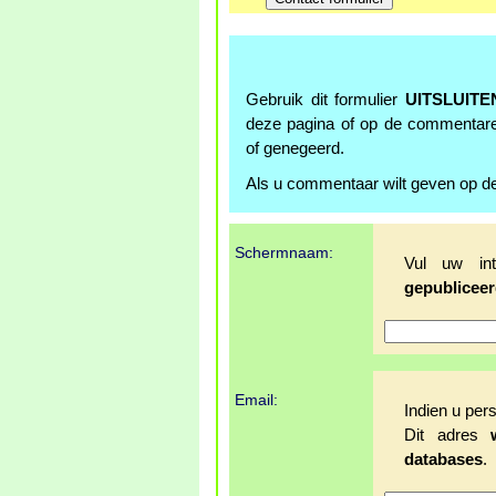
Gebruik dit formulier
UITSLUITE
deze pagina of op de commentar
of genegeerd.
Als u commentaar wilt geven op de
Schermnaam:
Vul uw in
gepubliceer
Email:
Indien u pers
Dit adres
databases
.