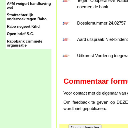
Tegen Coöperatieve Rabob
AFM weigert handhaving
noemen de bank
wet
Strafrechterlijk
onderzoek tegen Rabo
Dossiernummer 24.02757
Rabo negeert Kifid
Open brief S.G.
Aard uitspraak Niet-binden
Rabobank criminele
organisatie
Uitkomst Vordering toege
Commentaar formu
Voor contact met de eigenaar van d
Om feedback te geven op DEZE p
wordt niet gepubliceerd.