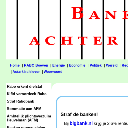
Home
|
RABO Boeven
|
Energie
|
Economie
|
Politiek
|
Wereld
|
Rec
|
Autarkisch leven
|
Weerwoord
Rabo erkent diefstal
Kifid veroordeelt Rabo
Straf Rabobank
Sommatie aan AFM
Straf de banken!
Ambtelijk plichtsverzuim
Heuvelman (AFM)
bigbank.nl
Bij
krijg je 2,6% rent
Banken mogen stelen