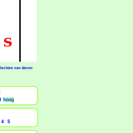
Rechten van dieren
t
l
hoog
4
5