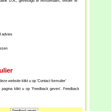
ank U.A., gevestigd te Amsterdam, verder te
d advies
wezen
lier
eze website klikt u op 'Contact formulier'
agina klikt u op 'Feedback geven'. Feedback