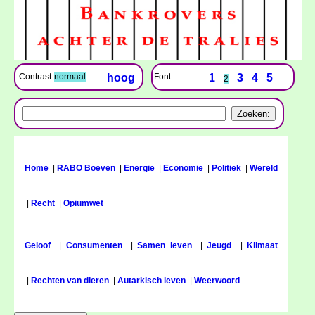
Font
1
3
4
5
Contrast
normaal
hoog
2
Home
|
RABO Boeven
|
Energie
|
Economie
|
Politiek
|
Wereld
|
Recht
|
Opiumwet
Geloof
|
Consumenten
|
Samen leven
|
Jeugd
|
Klimaat
|
Rechten van dieren
|
Autarkisch leven
|
Weerwoord