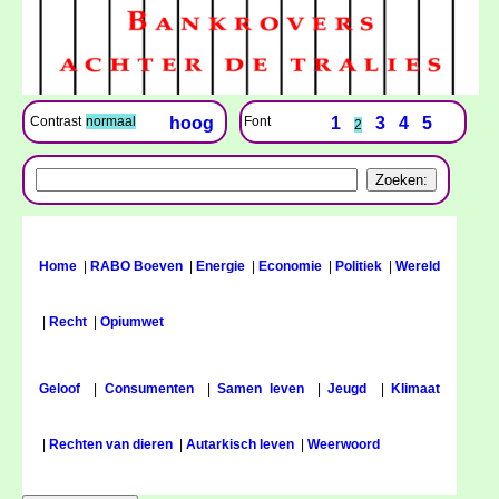
Font
1
3
4
5
Contrast
normaal
hoog
2
Home
|
RABO Boeven
|
Energie
|
Economie
|
Politiek
|
Wereld
|
Recht
|
Opiumwet
Geloof
|
Consumenten
|
Samen leven
|
Jeugd
|
Klimaat
|
Rechten van dieren
|
Autarkisch leven
|
Weerwoord