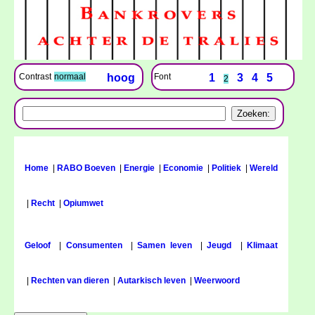
Font
1
3
4
5
Contrast
normaal
hoog
2
Home
|
RABO Boeven
|
Energie
|
Economie
|
Politiek
|
Wereld
|
Recht
|
Opiumwet
Geloof
|
Consumenten
|
Samen leven
|
Jeugd
|
Klimaat
|
Rechten van dieren
|
Autarkisch leven
|
Weerwoord