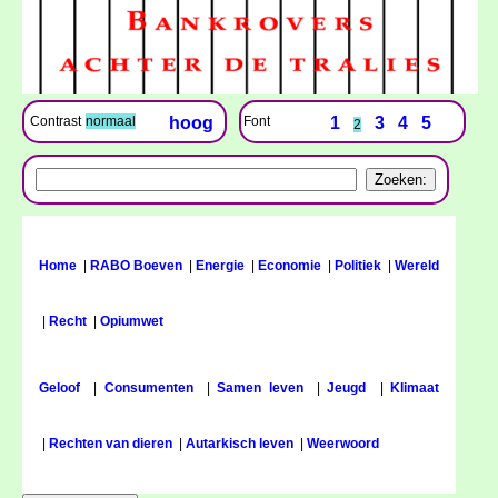
Font
1
3
4
5
Contrast
normaal
hoog
2
Home
|
RABO Boeven
|
Energie
|
Economie
|
Politiek
|
Wereld
|
Recht
|
Opiumwet
Geloof
|
Consumenten
|
Samen leven
|
Jeugd
|
Klimaat
|
Rechten van dieren
|
Autarkisch leven
|
Weerwoord