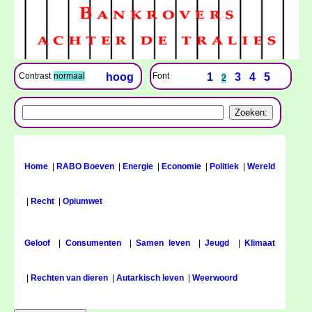
Font
1
3
4
5
Contrast
normaal
hoog
2
Home
|
RABO Boeven
|
Energie
|
Economie
|
Politiek
|
Wereld
|
Recht
|
Opiumwet
Geloof
|
Consumenten
|
Samen leven
|
Jeugd
|
Klimaat
|
Rechten van dieren
|
Autarkisch leven
|
Weerwoord