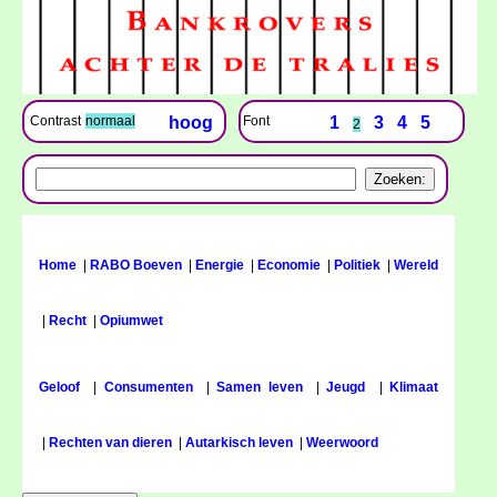
Font
1
3
4
5
Contrast
normaal
hoog
2
Home
|
RABO Boeven
|
Energie
|
Economie
|
Politiek
|
Wereld
|
Recht
|
Opiumwet
Geloof
|
Consumenten
|
Samen leven
|
Jeugd
|
Klimaat
|
Rechten van dieren
|
Autarkisch leven
|
Weerwoord