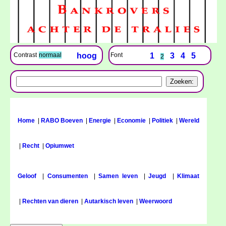
Font
1
3
4
5
Contrast
normaal
hoog
2
Home
|
RABO Boeven
|
Energie
|
Economie
|
Politiek
|
Wereld
|
Recht
|
Opiumwet
Geloof
|
Consumenten
|
Samen leven
|
Jeugd
|
Klimaat
|
Rechten van dieren
|
Autarkisch leven
|
Weerwoord